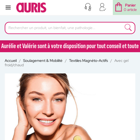
Panier
0 article
Aurélie et Valérie sont à votre disposition pour tout conseil et toute
question au 04 77 92 30 90
Accueil
Soulagement & Mobilité
Textiles Magnéto-Actifs
Avec gel
Aurélie et Valérie sont à votre disposition pour tout conseil et toute
froid/chaud
question au 04 77 92 30 90