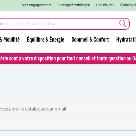
Nos engagements
La magnétothérapie
Les études
Catalogu
& Mobilité
Équilibre & Énergie
Sommeil & Confort
Hydratat
lérie sont à votre disposition pour tout conseil et toute question au 
lérie sont à votre disposition pour tout conseil et toute question au 