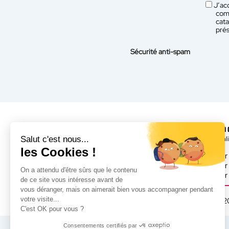
J’acc
comm
cata
prés
Sécurité anti-spam
Besoin 
Salut c'est nous...
Spécial
les Cookies !
Par
Par
On a attendu d'être sûrs que le contenu
Par 
de ce site vous intéresse avant de
vous déranger, mais on aimerait bien vous accompagner pendant
votre visite...
AURIS© 2
C'est OK pour vous ?
Consentements certifiés par