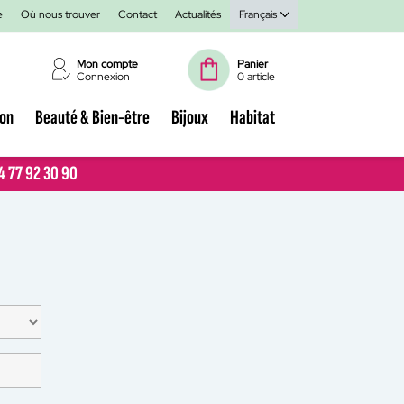
e
Où nous trouver
Contact
Actualités
Français
Mon compte
Panier
Connexion
0 article
ion
Beauté & Bien-être
Bijoux
Habitat
04 77 92 30 90
04 77 92 30 90