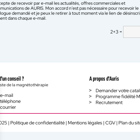
epte de recevoir par e-mail les actualités, offres commerciales et
unications de AURIS. Mon accord n’est pas nécessaire pour recevoir le
logue demandé et je peux le retirer à tout moment via le lien de désinscr
ent dans chaque e-mail.
2+3 =
d'un conseil ?
A propos d'Auris
iste de la magnétothérapie
Demander votre cata
 e-mail
Programme fidélité M
 téléphone
Recrutement
courrier
025 |
Politique de confidentialité
|
Mentions légales
|
CGV
|
Plan du sit