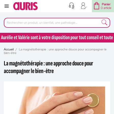
Panier
0 article
Aurélie et Valérie sont à votre disposition pour tout conseil et toute
question au 04 77 92 30 90
Accueil
La magnétothérapie : une approche douce pour accompagner le
Aurélie et Valérie sont à votre disposition pour tout conseil et toute
bien-être
question au 04 77 92 30 90
La magnétothérapie : une approche douce pour
accompagner le bien-être