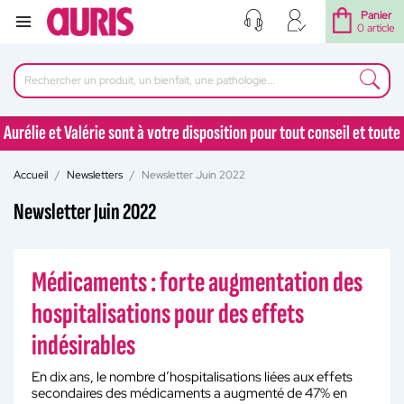
Panier
0 article
Aurélie et Valérie sont à votre disposition pour tout conseil et toute
question au 04 77 92 30 90
Accueil
Newsletters
Newsletter Juin 2022
Aurélie et Valérie sont à votre disposition pour tout conseil et toute
question au 04 77 92 30 90
Newsletter Juin 2022
Médicaments : forte augmentation des
hospitalisations pour des effets
indésirables
En dix ans, le nombre d’hospitalisations liées aux effets
secondaires des médicaments a augmenté de 47% en