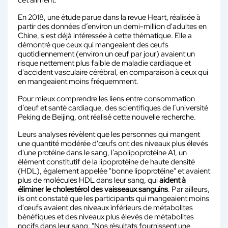
En 2018, une étude parue dans la revue Heart, réalisée à
partir des données d’environ un demi-million d'adultes en
Chine, s'est déjà intéressée à cette thématique. Elle a
démontré que ceux qui mangeaient des œufs
quotidiennement (environ un œuf par jour) avaient un
risque nettement plus faible de maladie cardiaque et
d'accident vasculaire cérébral, en comparaison à ceux qui
en mangeaient moins fréquemment.
Pour mieux comprendre les liens entre consommation
d’œuf et santé cardiaque, des scientifiques de l’université
Peking de Beijing, ont réalisé cette nouvelle recherche.
Leurs analyses révèlent que les personnes qui mangent
une quantité modérée d'œufs ont des niveaux plus élevés
d'une protéine dans le sang, l’apolipoprotéine A1, un
élément constitutif de la lipoprotéine de haute densité
(HDL), également appelée "bonne lipoprotéine" et avaient
plus de molécules HDL dans leur sang, qui
aident à
éliminer le cholestérol des vaisseaux sanguins
. Par ailleurs,
ils ont constaté que les participants qui mangeaient moins
d'œufs avaient des niveaux inférieurs de métabolites
bénéfiques et des niveaux plus élevés de métabolites
nocifs dans leur sang. "Nos résultats fournissent une