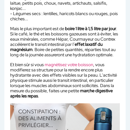
laitue, petits pois, choux, navets, artichauts, salsifis,
konjac...
- Légumes secs : lentilles, haricots blancs ou rouges, pois
chiches...
Mais le plus important est de
boire 1 litre à 1,5 litre par jour
.
Si le café, le thé et les boissons gazeuses sont à éviter, les
eaux minérales, comme Hépar, Courmayeur ou Contrex
accélèrent le transit intestinal par l’
effet laxatif du
magnésium
. Boire de petites quantités, réparties tout au
long de la journée assureront une hydratation optimale.
Et bien sûr si vous
magnétisez votre boisson
, vous
modifierez sa structure pour la rendre encore plus
hydratante avec des effets visibles sur la peau. L'activité
physique stimule aussi le transit intestinal, en particulier
lorsque les muscles abdominaux sont sollicités. Dans la
mesure du possible, faites une petite
marche digestive
après les repas
.