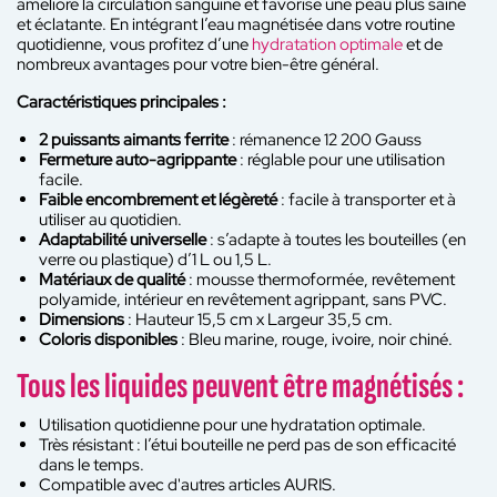
améliore la circulation sanguine et favorise une peau plus saine
et éclatante. En intégrant l’eau magnétisée dans votre routine
quotidienne, vous profitez d’une
hydratation optimale
et de
nombreux avantages pour votre bien-être général.
Caractéristiques principales :
2 puissants aimants ferrite
: rémanence 12 200 Gauss
Fermeture auto-agrippante
: réglable pour une utilisation
facile.
Faible encombrement et légèreté
: facile à transporter et à
utiliser au quotidien.
Adaptabilité universelle
: s’adapte à toutes les bouteilles (en
verre ou plastique) d’1 L ou 1,5 L.
Matériaux de qualité
: mousse thermoformée, revêtement
polyamide, intérieur en revêtement agrippant, sans PVC.
Dimensions
: Hauteur 15,5 cm x Largeur 35,5 cm.
Coloris disponibles
: Bleu marine, rouge, ivoire, noir chiné.
Tous les liquides peuvent être magnétisés :
Utilisation quotidienne pour une hydratation optimale.
Très résistant : l’étui bouteille ne perd pas de son efficacité
dans le temps.
Compatible avec d'autres articles AURIS.