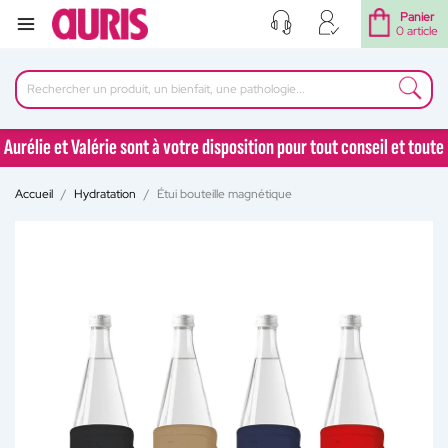
Panier
0 article
Aurélie et Valérie sont à votre disposition pour tout conseil et toute
question au 04 77 92 30 90
Accueil
Hydratation
Étui bouteille magnétique
Aurélie et Valérie sont à votre disposition pour tout conseil et toute
question au 04 77 92 30 90