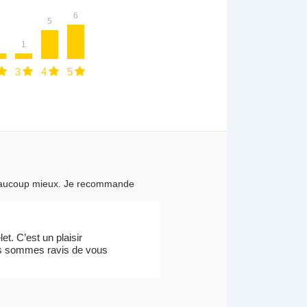
6
5
1
3
4
5
t beaucoup mieux. Je recommande
t. C’est un plaisir
nous sommes ravis de vous