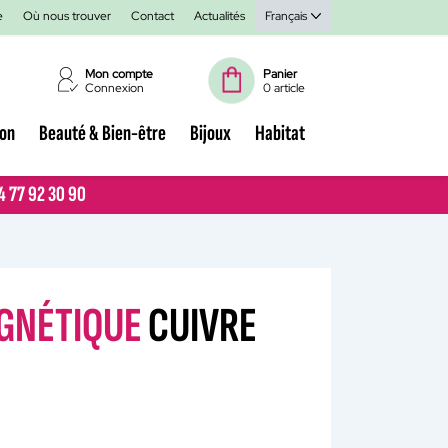
e
Où nous trouver
Contact
Actualités
Français
Mon compte
Panier
Connexion
0 article
ion
Beauté & Bien-être
Bijoux
Habitat
04 77 92 30 90
04 77 92 30 90
GNÉTIQUE
CUIVRE