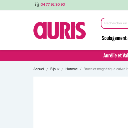
04 77 92 30 90
Soulagement 
Aurélie et Va
Aurélie et Va
Accueil
Bijoux
Homme
Bracelet magnétique cuivre 