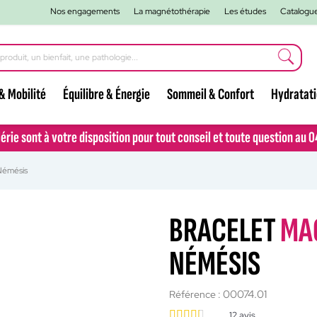
Nos engagements
La magnétothérapie
Les études
Catalogu
& Mobilité
Équilibre & Énergie
Sommeil & Confort
Hydratat
lérie sont à votre disposition pour tout conseil et toute question au 
lérie sont à votre disposition pour tout conseil et toute question au 
Némésis
BRACELET
MA
NÉMÉSIS
00074.01
Référence :
12
avis