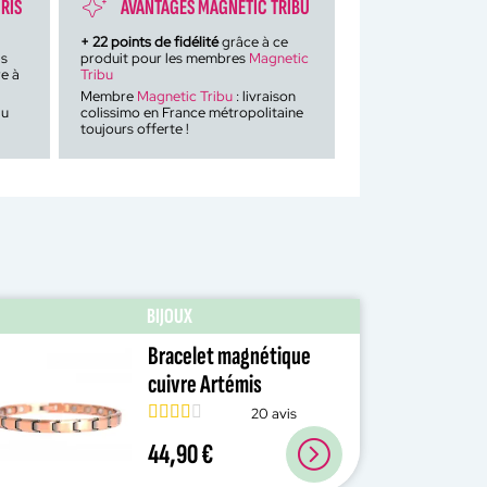
RIS
AVANTAGES MAGNETIC TRIBU
+
22
points de fidélité
grâce à ce
is
produit pour les membres
Magnetic
e à
Tribu
Membre
Magnetic Tribu
: livraison
du
colissimo en France métropolitaine
toujours offerte !
BIJOUX
Bracelet magnétique
cuivre Artémis
20 avis
44,90 €