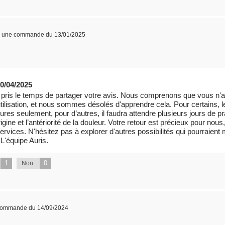
 à une commande du 13/01/2025
0/04/2025
r pris le temps de partager votre avis. Nous comprenons que vous n'a
ilisation, et nous sommes désolés d'apprendre cela. Pour certains, l
res seulement, pour d’autres, il faudra attendre plusieurs jours de pr
gine et l’antériorité de la douleur. Votre retour est précieux pour nous,
services. N'hésitez pas à explorer d'autres possibilités qui pourraien
 L'équipe Auris.
1
0
Non
 commande du 14/09/2024