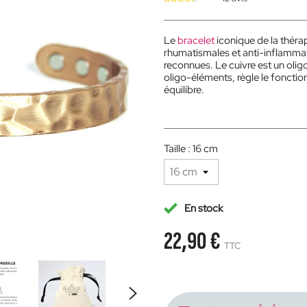
Le
bracelet
iconique de la théra
rhumatismales et anti-inflammat
reconnues. Le cuivre est un olig
oligo-éléments, règle le foncti
équilibre.
Taille : 16 cm
En stock
22,90 €
TTC