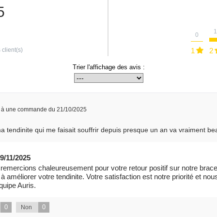
5
1
0
 client(s)
1
2
Trier l'affichage des avis :
e à une commande du 21/10/2025
 ma tendinite qui me faisait souffrir depuis presque un an va vraimen
9/11/2025
emercions chaleureusement pour votre retour positif sur notre bracele
 à améliorer votre tendinite. Votre satisfaction est notre priorité et 
quipe Auris.
0
0
Non