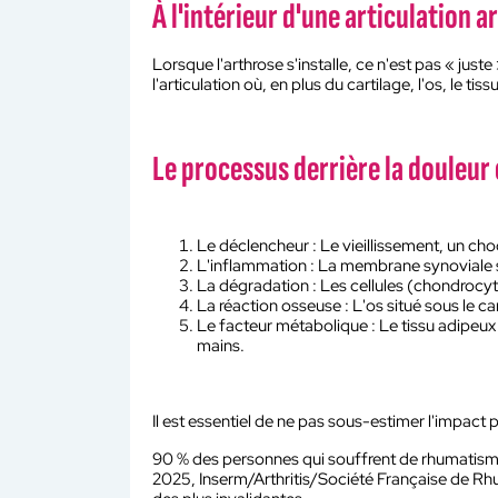
À l'intérieur d'une articulation 
Lorsque l'arthrose s'installe, ce n'est pas « just
l'articulation où, en plus du cartilage, l'os, le t
Le processus derrière la douleur e
Le déclencheur : Le vieillissement, un cho
L'inflammation : La membrane synoviale s'
La dégradation : Les cellules (chondrocyte
La réaction osseuse : L'os situé sous le car
Le facteur métabolique : Le tissu adipeux
mains.
Il est essentiel de ne pas sous-estimer l'impact
90 % des personnes qui souffrent de rhumatismes 
2025, Inserm/Arthritis/Société Française de Rhu