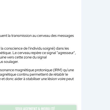
minuent la transmission au cerveau des messages
 la conscience de l'individu soigné) dans les
nétique. Le cerveau repère ce signal "agresseur",
guine vers cette zone du signal
us soulager.
résonance magnétique protonique (IRM) qu'une
nétique continu permettent de rétablir le
t donc aider à stabiliser une lésion voire peut
SOULAGEMENT & MOBILITÉ