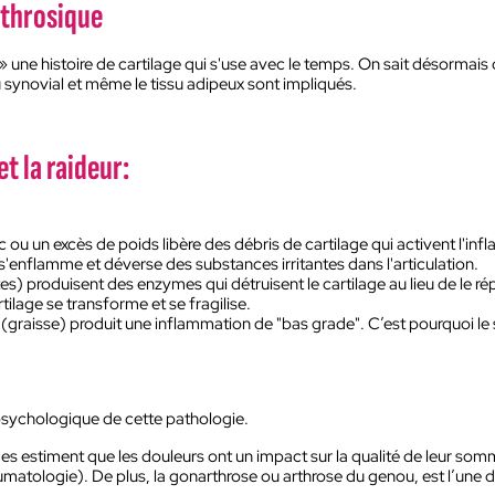
arthrosique
e » une histoire de cartilage qui s'use avec le temps. On sait désormais
issu synovial et même le tissu adipeux sont impliqués.
t la raideur:
c ou un excès de poids libère des débris de cartilage qui activent l'in
enflamme et déverse des substances irritantes dans l'articulation.
s) produisent des enzymes qui détruisent le cartilage au lieu de le rép
tilage se transforme et se fragilise.
 (graisse) produit une inflammation de "bas grade". C’est pourquoi le
 psychologique de cette pathologie.
estiment que les douleurs ont un impact sur la qualité de leur sommei
matologie). De plus, la gonarthrose ou arthrose du genou, est l’une de