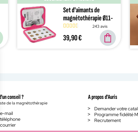
Set d'aimants de
magnétothérapie Ø11-
15 mm
243 avis
39,90 €
d'un conseil ?
A propos d'Auris
iste de la magnétothérapie
Demander votre cata
 e-mail
Programme fidélité M
 téléphone
Recrutement
courrier
ions