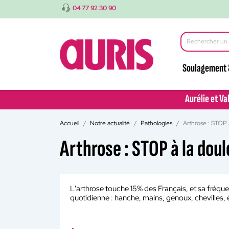
04 77 92 30 90
Soulagement 
Aurélie et Va
Aurélie et Va
Accueil
Notre actualité
Pathologies
Arthrose : STOP à
Arthrose : STOP à la doul
L'arthrose touche 15% des Français, et sa fréque
quotidienne : hanche, mains, genoux, chevilles, 