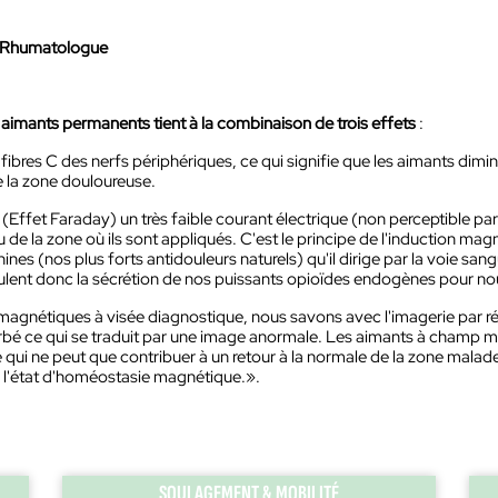
, Rhumatologue
aimants permanents tient à la combinaison de trois effets
:
s fibres C des nerfs périphériques, ce qui signifie que les aimants di
de la zone douloureuse.
(Effet Faraday) un très faible courant électrique (non perceptible par
de la zone où ils sont appliqués. C'est le principe de l'induction mag
nes (nos plus forts antidouleurs naturels) qu'il dirige par la voie san
lent donc la sécrétion de nos puissants opioïdes endogènes pour no
agnétiques à visée diagnostique, nous savons avec l'imagerie par 
é ce qui se traduit par une image anormale. Les aimants à champ mag
ui ne peut que contribuer à un retour à la normale de la zone malade e
 à l'état d'homéostasie magnétique.».
SOULAGEMENT & MOBILITÉ