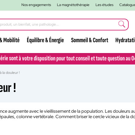
Nos engagements
La magnétothérapie
Les études
Catalogu
& Mobilité
Équilibre & Énergie
Sommeil & Confort
Hydratat
lérie sont à votre disposition pour tout conseil et toute question au 
lérie sont à votre disposition pour tout conseil et toute question au 
 la douleur !
eur !
nce augmente avec le vieillissement de la population. Les douleurs au
épaules, colonne vertébrale. Comment briser le cercle vicieux de la d