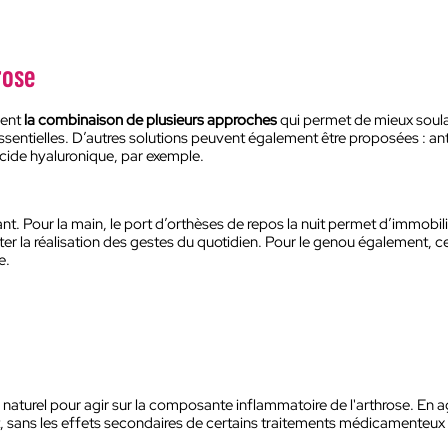
rose
vent
la combinaison de plusieurs approches
qui permet de mieux soulag
essentielles. D’autres solutions peuvent également être proposées : a
’acide hyaluronique, par exemple.
t. Pour la main, le port d’orthèses de repos la nuit permet d’immobilise
ter la réalisation des gestes du quotidien. Pour le genou également, 
e.
turel pour agir sur la composante inflammatoire de l'arthrose. En agiss
, sans les effets secondaires de certains traitements médicamenteux 