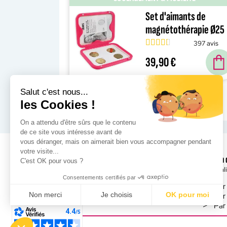
Set d'aimants de
magnétothérapie Ø25
mm
397 avis
39,90 €
Salut c'est nous...
les Cookies !
On a attendu d'être sûrs que le contenu
de ce site vous intéresse avant de
vous déranger, mais on aimerait bien vous accompagner pendant
votre visite...
Besoin 
C'est OK pour vous ?
Spécial
Consentements certifiés par
Par
Non merci
Je choisis
OK pour moi
Par
Par 
Plateforme de Gestion du Consentement : Personnalisez vos Opt
Axeptio consent