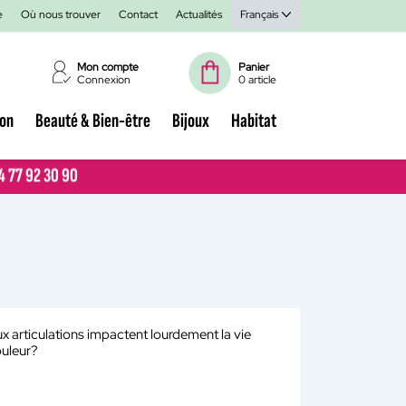
e
Où nous trouver
Contact
Actualités
Français
Mon compte
Panier
Connexion
0 article
ion
Beauté & Bien-être
Bijoux
Habitat
04 77 92 30 90
04 77 92 30 90
x articulations impactent lourdement la vie
ouleur?