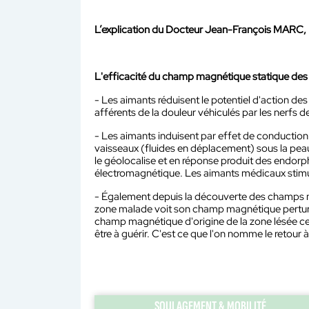
L’explication du Docteur Jean-François MARC
L'efficacité du champ magnétique statique des 
- Les aimants réduisent le potentiel d'action de
afférents de la douleur véhiculés par les nerfs 
- Les aimants induisent par effet de conduction 
vaisseaux (fluides en déplacement) sous la peau 
le géolocalise et en réponse produit des endorphi
électromagnétique. Les aimants médicaux stimu
- Également depuis la découverte des champs m
zone malade voit son champ magnétique perturb
champ magnétique d'origine de la zone lésée ce q
être à guérir. C'est ce que l'on nomme le retour
SOULAGEMENT & MOBILITÉ