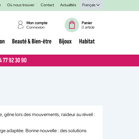
e
Où nous trouver
Contact
Actualités
Français
Mon compte
Panier
Connexion
0 article
ion
Beauté & Bien-être
Bijoux
Habitat
04 77 92 30 90
04 77 92 30 90
use, gêne lors des mouvements, raideur au réveil :
harge adaptée. Bonne nouvelle : des solutions