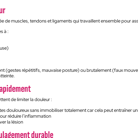
ur
ée de muscles, tendons et ligaments qui travaillent ensemble pour 
s à :
euse)
t (gestes répétitifs, mauvaise posture) ou brutalement (faux mouvem
tteinte.
 rapidement
ent de limiter la douleur :
tes douloureux sans immobiliser totalement car cela peut entraîner un 
ur réduire l’inflammation
er la lésion
oulagement durable