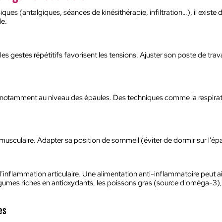
es (antalgiques, séances de kinésithérapie, infiltration…), il exist
le.
 les gestes répétitifs favorisent les tensions. Ajuster son poste de tr
, notamment au niveau des épaules. Des techniques comme la respiratio
musculaire. Adapter sa position de sommeil (éviter de dormir sur l’é
 l’inflammation articulaire. Une alimentation anti-inflammatoire peut 
t légumes riches en antioxydants, les poissons gras (source d'oméga-3), l
es