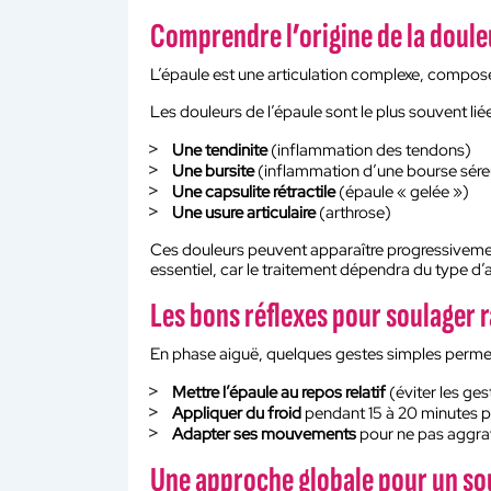
Comprendre l’origine de la doule
L’épaule est une articulation complexe, compos
Les douleurs de l’épaule sont le plus souvent liée
Une tendinite
(inflammation des tendons)
Une bursite
(inflammation d’une bourse sér
Une capsulite rétractile
(épaule « gelée »)
Une usure articulaire
(arthrose)
Ces douleurs peuvent apparaître progressivemen
essentiel, car le traitement dépendra du type d’a
Les bons réflexes pour soulager
En phase aiguë, quelques gestes simples permett
Mettre l’épaule au repos relatif
(éviter les ges
Appliquer du froid
pendant 15 à 20 minutes po
Adapter ses mouvements
pour ne pas aggrav
Une approche globale pour un s