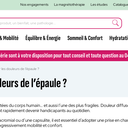
Nos engagements
La magnétothérapie
Les études
Catalogu
& Mobilité
Équilibre & Énergie
Sommeil & Confort
Hydratat
lérie sont à votre disposition pour tout conseil et toute question au 
lérie sont à votre disposition pour tout conseil et toute question au 
es douleurs de l’épaule ?
urs de l’épaule ?
licitées du corps humain… et aussi l’une des plus fragiles. Douleur diff
ent rapidement devenir handicapants au quotidien.
-acromial ou d’une capsulite, il est essentiel d’adopter une prise en c
rogressivement mobilité et confort.