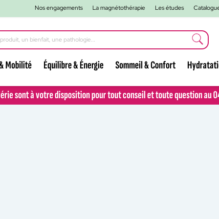
Nos engagements
La magnétothérapie
Les études
Catalogu
& Mobilité
Équilibre & Énergie
Sommeil & Confort
Hydratat
lérie sont à votre disposition pour tout conseil et toute question au 
lérie sont à votre disposition pour tout conseil et toute question au 