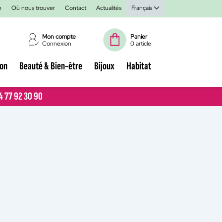
e
Où nous trouver
Contact
Actualités
Français
Mon compte
Panier
Connexion
0 article
ion
Beauté & Bien-être
Bijoux
Habitat
04 77 92 30 90
04 77 92 30 90