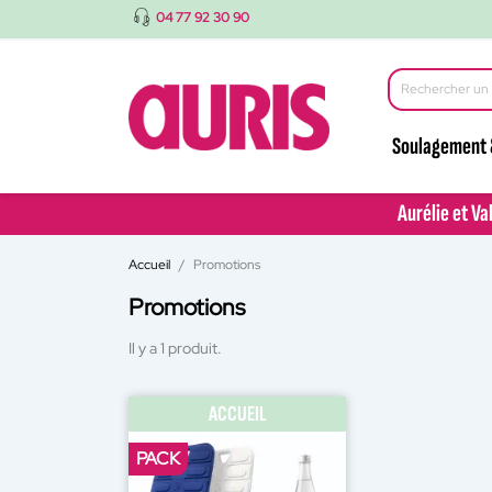
04 77 92 30 90
Soulagement 
Aurélie et Va
Aurélie et Va
Accueil
Promotions
Promotions
Il y a 1 produit.
ACCUEIL
PACK