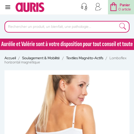
Panier
0 article
Aurélie et Valérie sont à votre disposition pour tout conseil et toute
question au 04 77 92 30 90
Accueil
Soulagement & Mobilité
Textiles Magnéto-Actifs
Lomboflex
Aurélie et Valérie sont à votre disposition pour tout conseil et toute
horizontal magnétique
question au 04 77 92 30 90