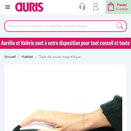
Panier
0 article
Aurélie et Valérie sont à votre disposition pour tout conseil et toute
question au 04 77 92 30 90
Accueil
Habitat
Tapis de souris magnétique
Aurélie et Valérie sont à votre disposition pour tout conseil et toute
question au 04 77 92 30 90