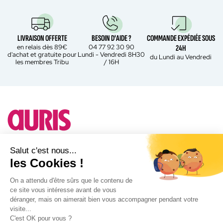
LIVRAISON OFFERTE
BESOIN D'AIDE ?
COMMANDE EXPÉDIÉE SOUS
en relais dès 89€
04 77 92 30 90
24H
d'achat et gratuite pour
Lundi - Vendredi 8H30
du Lundi au Vendredi
les membres Tribu
/ 16H
Besoin d'un conseil ?
Salut c'est nous...
les Cookies !
A propos d'Auris
On a attendu d'être sûrs que le contenu de
ce site vous intéresse avant de vous
Notre actualité
déranger, mais on aimerait bien vous accompagner pendant votre
Facebook
visite...
Instagram
C'est OK pour vous ?