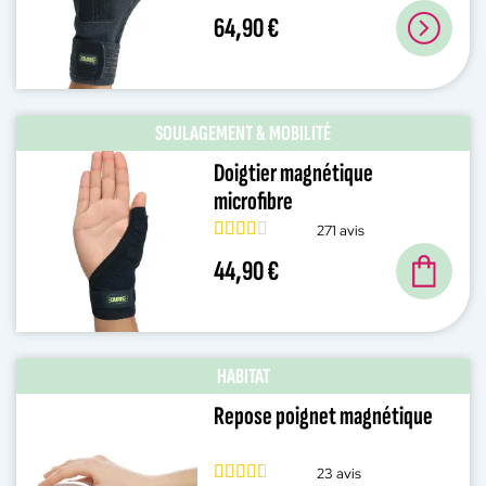
64,90 €
SOULAGEMENT & MOBILITÉ
Doigtier magnétique
microfibre
271 avis
44,90 €
HABITAT
Repose poignet magnétique
23 avis