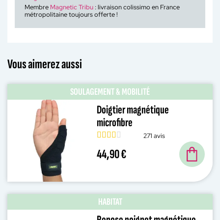
Membre
Magnetic Tribu
: livraison colissimo en France
métropolitaine toujours offerte !
Vous aimerez aussi
SOULAGEMENT & MOBILITÉ
Doigtier magnétique
microfibre
271 avis
44,90 €
HABITAT
Repose poignet magnétique