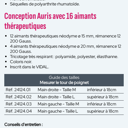
Séquelles de polyarthrite rhumatoïde.
Conception Auris avec 16 aimants
thérapeutiques
12 aimants thérapeutiques néodyme ø 15 mm, rémanence 12
200 Gauss.
4 aimants thérapeutiques néodyme ø 20 mm, rémanence 12
200 Gauss.
Tricotage très respirant : polyamide, polyester, élasthanne.
Coloris noir.
Inscrit dans le VIDAL.
Guide des tailles
Mesurer le tour de poignet
Réf. 24124.01
Main droite - Taille M
inférieur à 18cm
Réf. 24124.02
Main droite - Taille L
supérieur à 18cm
Réf. 24124.03
Main gauche - Taille M
inférieur à 18cm
Réf. 24124.04
Main gauche - Taille L
supérieur à 18cm
Conseils d'entretien :