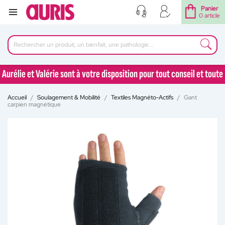
Panier
0 article
Aurélie et Valérie sont à votre disposition pour tout conseil et toute
question au 04 77 92 30 90
Accueil
Soulagement & Mobilité
Textiles Magnéto-Actifs
Gant
Aurélie et Valérie sont à votre disposition pour tout conseil et toute
carpien magnétique
question au 04 77 92 30 90