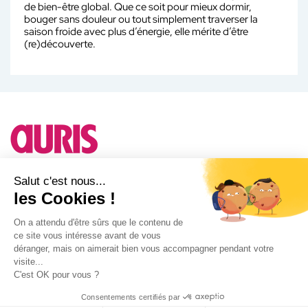
de bien-être global. Que ce soit pour mieux dormir,
bouger sans douleur ou tout simplement traverser la
saison froide avec plus d’énergie, elle mérite d’être
(re)découverte.
Besoin d'un conseil ?
Salut c'est nous...
les Cookies !
A propos d'Auris
On a attendu d'être sûrs que le contenu de
ce site vous intéresse avant de vous
Notre actualité
déranger, mais on aimerait bien vous accompagner pendant votre
Facebook
visite...
Instagram
C'est OK pour vous ?
Consentements certifiés par
AURIS© 2025 |
Politique de confidentialité
|
Mentions légales
|