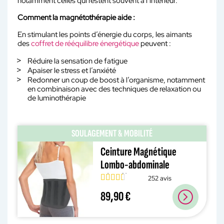
notamment celles qui restent souvent à l’intérieur.
Comment la magnétothérapie aide :
En stimulant les points d’énergie du corps, les aimants
des
coffret de rééquilibre énergétique
peuvent :
Réduire la sensation de fatigue
Apaiser le stress et l’anxiété
Redonner un coup de boost à l’organisme, notamment
en combinaison avec des techniques de relaxation ou
de luminothérapie
SOULAGEMENT & MOBILITÉ
Ceinture Magnétique
Lombo-abdominale
microfibre
252 avis
89,90 €