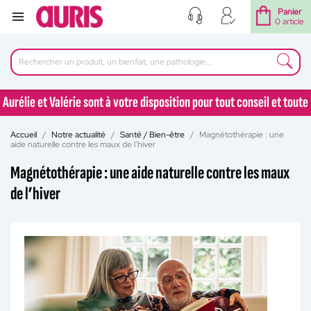
Panier
0 article
Aurélie et Valérie sont à votre disposition pour tout conseil et toute
question au 04 77 92 30 90
Accueil
Notre actualité
Santé / Bien-être
Magnétothérapie : une
Aurélie et Valérie sont à votre disposition pour tout conseil et toute
aide naturelle contre les maux de l’hiver
question au 04 77 92 30 90
Magnétothérapie : une aide naturelle contre les maux
de l’hiver