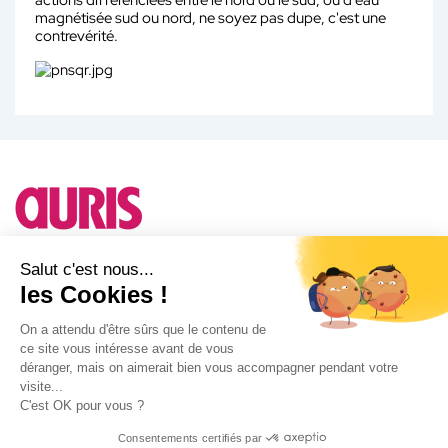
actions différenciées entre le nord ou le sud, ou d'eau
magnétisée sud ou nord, ne soyez pas dupe, c'est une
contrevérité.
Besoin d'un conseil ?
Salut c'est nous...
les Cookies !
A propos d'Auris
On a attendu d'être sûrs que le contenu de
ce site vous intéresse avant de vous
Notre actualité
déranger, mais on aimerait bien vous accompagner pendant votre
Facebook
visite...
Instagram
C'est OK pour vous ?
Consentements certifiés par
AURIS© 2025 |
Politique de confidentialité
|
Mentions légales
|