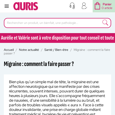
Panier
0 article
Aurélie et Valérie sont à votre disposition pour tout conseil et toute
question au 04 77 92 30 90
Accueil
Notre actualité
Santé / Bien-être
Migraine : comment la faire
Aurélie et Valérie sont à votre disposition pour tout conseil et toute
passer ?
question au 04 77 92 30 90
Migraine : comment la faire passer ?
Bien plus qu’un simple mal de tête, la migraine est une
affection neurologique qui se manifeste par des crises
récurrentes, souvent intenses, pouvant durer de quelques
heures à plusieurs jours. Elle s’accompagne fréquemment
de nausées, d’une sensibilité à la lumière ou au bruit, et
parfois de troubles visuels appelés « aura ». Face à cette
douleur invalidante, une prise en charge globale mêlant
traitement médical, hygiène de vie et prévention est