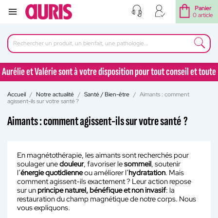
Panier
0 article
Aurélie et Valérie sont à votre disposition pour tout conseil et toute
question au 04 77 92 30 90
Accueil
Notre actualité
Santé / Bien-être
Aimants : comment
Aurélie et Valérie sont à votre disposition pour tout conseil et toute
agissent-ils sur votre santé ?
question au 04 77 92 30 90
Aimants : comment agissent-ils sur votre santé ?
En magnétothérapie, les aimants sont recherchés pour
soulager une
douleur
, favoriser le
sommeil
, soutenir
l’
énergie quotidienne
ou améliorer l’
hydratation
. Mais
comment agissent-ils exactement ? Leur action repose
sur un
principe naturel, bénéfique et non invasif
: la
restauration du champ magnétique de notre corps. Nous
vous expliquons.