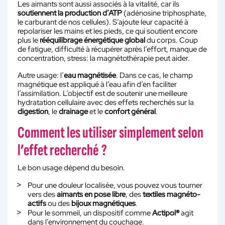
Les aimants sont aussi associés à la vitalité, car ils
soutiennent la production d’ATP
(adénosine triphosphate,
le carburant de nos cellules). S’ajoute leur capacité à
repolariser les mains et les pieds, ce qui soutient encore
plus le
rééquilibrage énergétique global
du corps. Coup
de fatigue, difficulté à récupérer après l’effort, manque de
concentration, stress: la magnétothérapie peut aider.
Autre usage: l’
eau magnétisée
. Dans ce cas, le champ
magnétique est appliqué à l’eau afin d’en faciliter
l’assimilation. L’objectif est de soutenir une meilleure
hydratation cellulaire avec des effets recherchés sur la
digestion
, le
drainage
et le
confort général
.
Comment les utiliser simplement selon
l’effet recherché ?
Le bon usage dépend du besoin.
Pour une douleur localisée, vous pouvez vous tourner
vers des
aimants en pose libre
, des
textiles magnéto-
actifs
ou des
bijoux magnétiques
.
Pour le sommeil, un dispositif comme
Actipol
®
agit
dans l’environnement du couchage.