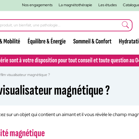
Nos engagements
La magnétothérapie
Les études
Catalogu
& Mobilité
Équilibre & Énergie
Sommeil & Confort
Hydratat
lérie sont à votre disposition pour tout conseil et toute question au 
lérie sont à votre disposition pour tout conseil et toute question au 
film visualisateur magnétique ?
visualisateur magnétique ?
acez sur un objet qui contient un aimant et il vous révèle le champ ma
sité magnétique