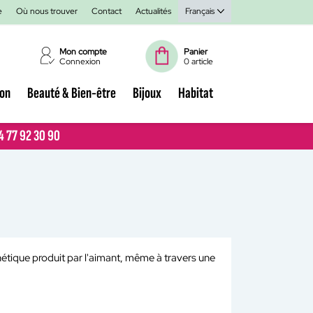
e
Où nous trouver
Contact
Actualités
Français
Mon compte
Panier
Connexion
0 article
ion
Beauté & Bien-être
Bijoux
Habitat
04 77 92 30 90
04 77 92 30 90
gnétique produit par l'aimant, même à travers une