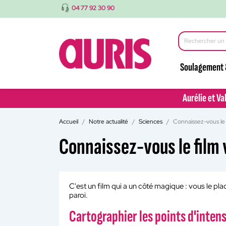
04 77 92 30 90
Soulagement 
Aurélie et Va
Aurélie et Va
Accueil
Notre actualité
Sciences
Connaissez-vous le 
Connaissez-vous le film 
C'est un film qui a un côté magique : vous le pl
paroi.
Cartographier les points d'inten