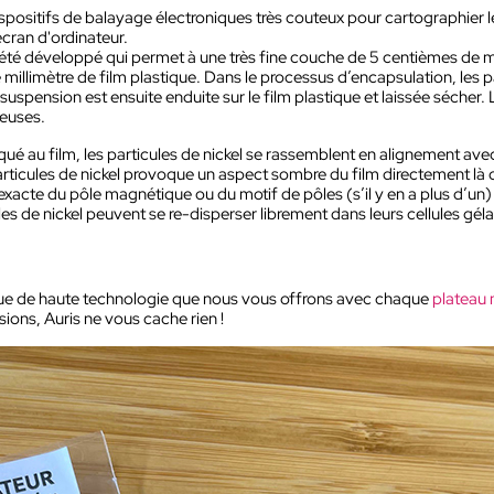
des dispositifs de balayage électroniques très couteux pour cartographie
écran d'ordinateur.
été développé qui permet à une très fine couche de 5 centièmes de 
de millimètre de film plastique. Dans le processus d’encapsulation, les 
pension est ensuite enduite sur le film plastique et laissée sécher. L
euses.
 au film, les particules de nickel se rassemblent en alignement avec 
cules de nickel provoque un aspect sombre du film directement là o
acte du pôle magnétique ou du motif de pôles (s’il y en a plus d’un) 
ules de nickel peuvent se re-disperser librement dans leurs cellules gél
que de haute technologie que nous vous offrons avec chaque
plateau
ions, Auris ne vous cache rien !