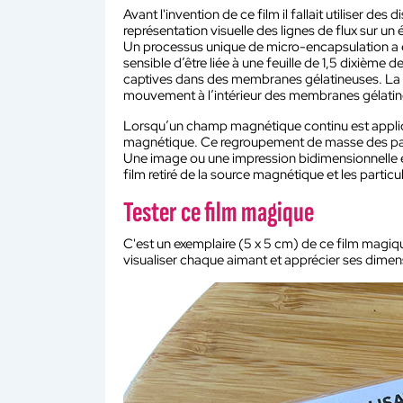
Avant l'invention de ce film il fallait utiliser 
représentation visuelle des lignes de flux sur un 
Un processus unique de micro-encapsulation a 
sensible d’être liée à une feuille de 1,5 dixième 
captives dans des membranes gélatineuses. La sus
mouvement à l’intérieur des membranes gélatin
Lorsqu’un champ magnétique continu est appliqué
magnétique. Ce regroupement de masse des parti
Une image ou une impression bidimensionnelle ex
film retiré de la source magnétique et les partic
Tester ce film magique
C'est un exemplaire (5 x 5 cm) de ce film magi
visualiser chaque aimant et apprécier ses dimens