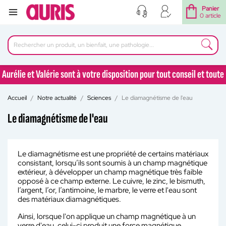
Panier
0 article
Aurélie et Valérie sont à votre disposition pour tout conseil et toute
question au 04 77 92 30 90
Accueil
Notre actualité
Sciences
Le diamagnétisme de l'eau
Aurélie et Valérie sont à votre disposition pour tout conseil et toute
question au 04 77 92 30 90
Le diamagnétisme de l'eau
Le diamagnétisme est une propriété de certains matériaux
consistant, lorsqu’ils sont soumis à un champ magnétique
extérieur, à développer un champ magnétique très faible
opposé à ce champ externe. Le cuivre, le zinc, le bismuth,
l’argent, l’or, l’antimoine, le marbre, le verre et l'eau sont
des matériaux diamagnétiques.
Ainsi, lorsque l'on applique un champ magnétique à un
verre d'eau, celui-ci produit une force magnétique