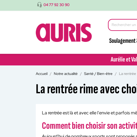
04 77 92 30 90
Soulagement 
Aurélie et Va
Aurélie et Va
Accueil
Notre actualité
Santé / Bien-être
La rentrée 
La rentrée rime avec choi
La rentrée est là et avec elle l'envie et parfoi
Comment bien choisir son activit
Aujourd'hui de nombreux sports sont proposés par 