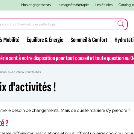
Nos engagements
La magnétothérapie
Les études
Catalogu
& Mobilité
Équilibre & Énergie
Sommeil & Confort
Hydratat
lérie sont à votre disposition pour tout conseil et toute question au 
lérie sont à votre disposition pour tout conseil et toute question au 
rime avec choix d'activités !
x d'activités !
s même le besoin de changements. Mais de quelle manière s'y prendre ?
é ?
les différentes associations et nous offrent un large choix qui nous l