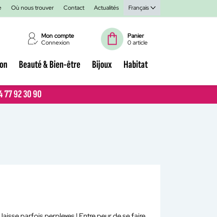
e
Où nous trouver
Contact
Actualités
Français
Mon compte
Panier
Connexion
0 article
ion
Beauté & Bien-être
Bijoux
Habitat
04 77 92 30 90
04 77 92 30 90
aisse parfois perplexes ! Entre peur de se faire