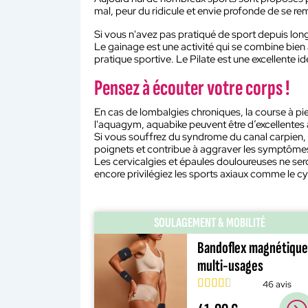
mal, peur du ridicule et envie profonde de se re
Si vous n'avez pas pratiqué de sport depuis long
Le gainage est une activité qui se combine bien
pratique sportive. Le Pilate est une excellente
Pensez à écouter votre corps !
En cas de lombalgies chroniques, la course à pie
l'aquagym, aquabike peuvent être d’excellentes 
Si vous souffrez du syndrome du canal carpien, 
poignets et contribue à aggraver les symptôme
Les cervicalgies et épaules douloureuses ne sero
encore privilégiez les sports axiaux comme le cy
SOULAGEMENT & MOBILITÉ
Bandoflex magnétique
multi-usages
46 avis