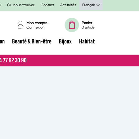
e
Où nous trouver
Contact
Actualités
Français
Mon compte
Panier
Connexion
0 article
ion
Beauté & Bien-être
Bijoux
Habitat
04 77 92 30 90
04 77 92 30 90