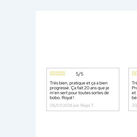
5/5
Très bien, pratique et ça a bien
Tr
progressé. Ça fait 20 ans que je
Pr
m'en sert pour toutes sortes de
et 
bobo. Royal !
bé
08/07/2026 par Regis T.
30