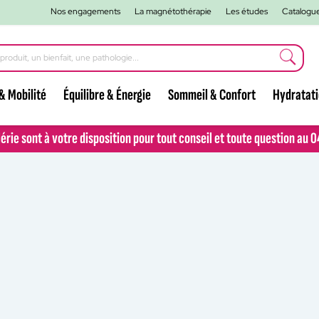
Nos engagements
La magnétothérapie
Les études
Catalogu
& Mobilité
Équilibre & Énergie
Sommeil & Confort
Hydratat
lérie sont à votre disposition pour tout conseil et toute question au 
lérie sont à votre disposition pour tout conseil et toute question au 