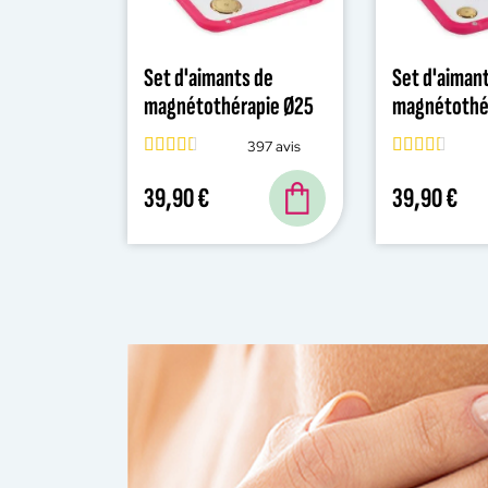
Set d'aimants de
Set d'aiman
magnétothérapie Ø25
magnétothé
mm
mm
397 avis
39,90 €
39,90 €