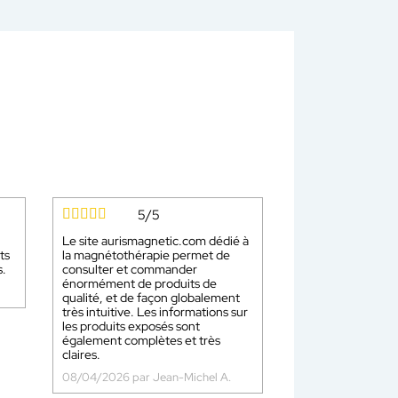
5/5
Le site aurismagnetic.com dédié à
ts
la magnétothérapie permet de
s.
consulter et commander
énormément de produits de
qualité, et de façon globalement
très intuitive. Les informations sur
les produits exposés sont
également complètes et très
claires.
08/04/2026 par Jean-Michel A.