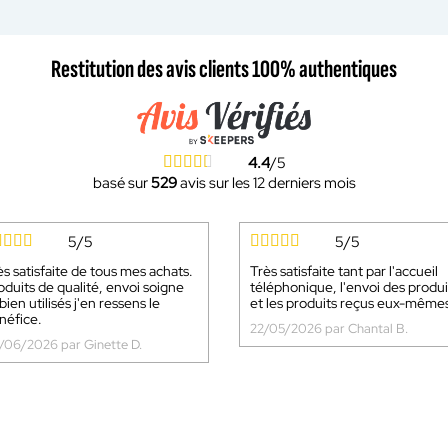
Restitution des avis clients 100% authentiques
4.4
/5
basé sur
529
avis sur les 12 derniers mois
5/5
5/5
ès satisfaite de tous mes achats.
Très satisfaite tant par l'accueil
oduits de qualité, envoi soigne
téléphonique, l'envoi des produi
bien utilisés j'en ressens le
et les produits reçus eux-même
néfice.
22/05/2026 par Chantal B.
/06/2026 par Ginette D.