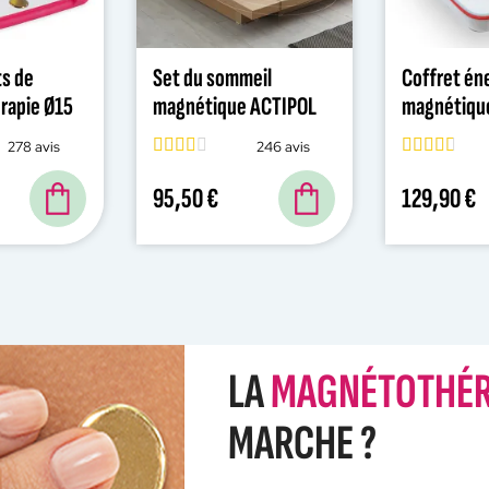
ts de
Set du sommeil
Coffret én
rapie Ø15
magnétique ACTIPOL
magnétiqu
Gauss
278 avis
246 avis
95,50 €
129,90 €
LA
MAGNÉTOTHÉR
MARCHE ?