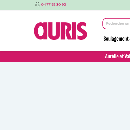
04 77 92 30 90
Soulagement 
Aurélie et Va
Aurélie et Va