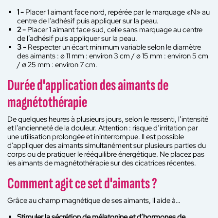
1 -
Placer 1 aimant face nord, repérée par le marquage «N» au
centre de l’adhésif puis appliquer sur la peau.
2 -
Placer 1 aimant face sud, celle sans marquage au centre
de l’adhésif puis appliquer sur la peau.
3 -
Respecter un écart minimum variable selon le diamètre
des aimants : ø 11 mm : environ 3 cm / ø 15 mm : environ 5 cm
/ ø 25 mm : environ 7 cm.
Durée d'application des aimants de
magnétothérapie
De quelques heures à plusieurs jours, selon le ressenti, l’intensité
et l’ancienneté de la douleur. Attention : risque d’irritation par
une utilisation prolongée et ininterrompue. Il est possible
d’appliquer des aimants simultanément sur plusieurs parties du
corps ou de pratiquer le rééquilibre énergétique. Ne placez pas
les aimants de magnétothérapie sur des cicatrices récentes.
Comment agit ce set d'aimants ?
Grâce au champ magnétique de ses aimants, il aide à…
Stimuler la sécrétion de mélatonine et d’hormones de