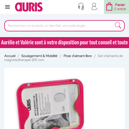
Panier
0 article
Aurélie et Valérie sont à votre disposition pour tout conseil et toute
question au 04 77 92 30 90
Aurélie et Valérie sont à votre disposition pour tout conseil et toute
Accueil
Soulagement & Mobilité
Pose d'aimant libre
Set d'aimants de
magnétothérapie Ø15 mm
question au 04 77 92 30 90