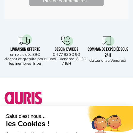
Plus de commentaires...
LIVRAISON OFFERTE
BESOIN D'AIDE ?
COMMANDE EXPÉDIÉE SOUS
en relais dès 89€
04 77 92 30 90
24H
d'achat et gratuite pour
Lundi - Vendredi 8H30
du Lundi au Vendredi
les membres Tribu
/ 16H
Besoin d'un conseil ?
Salut c'est nous...
les Cookies !
A propos d'Auris