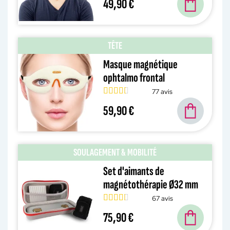
49,90 €
TÊTE
Masque magnétique
ophtalmo frontal
77 avis
59,90 €
SOULAGEMENT & MOBILITÉ
Set d'aimants de
magnétothérapie Ø32 mm
67 avis
75,90 €