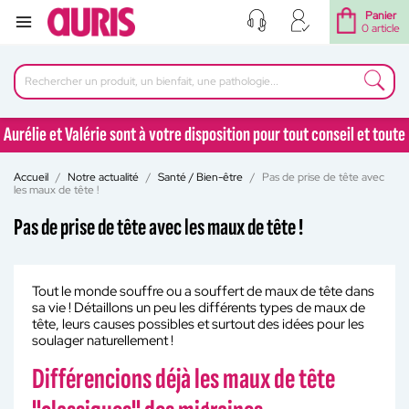
Panier
0 article
Aurélie et Valérie sont à votre disposition pour tout conseil et toute
question au 04 77 92 30 90
Accueil
Notre actualité
Santé / Bien-être
Pas de prise de tête avec
Aurélie et Valérie sont à votre disposition pour tout conseil et toute
les maux de tête !
question au 04 77 92 30 90
Pas de prise de tête avec les maux de tête !
Tout le monde souffre ou a souffert de maux de tête dans
sa vie ! Détaillons un peu les différents types de maux de
tête, leurs causes possibles et surtout des idées pour les
soulager naturellement !
Différencions déjà les maux de tête