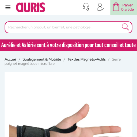
Panier
0 article
Aurélie et Valérie sont à votre disposition pour tout conseil et toute
question au 04 77 92 30 90
Accueil
Soulagement & Mobilité
Textiles Magnéto-Actifs
Serre
Aurélie et Valérie sont à votre disposition pour tout conseil et toute
poignet magnétique microfibre
question au 04 77 92 30 90