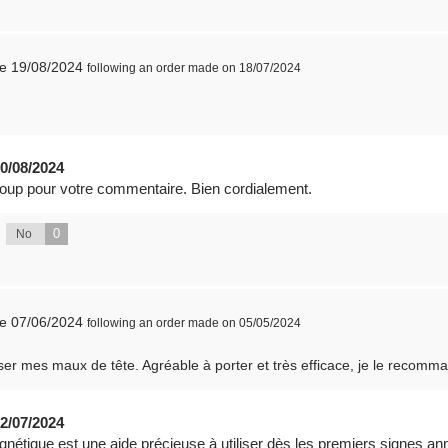
he 19/08/2024
following an order made on 18/07/2024
0/08/2024
oup pour votre commentaire. Bien cordialement.
0
No
he 07/06/2024
following an order made on 05/05/2024
t passer mes maux de tête. Agréable à porter et très efficace, je le re
2/07/2024
étique est une aide précieuse à utiliser dès les premiers signes ann