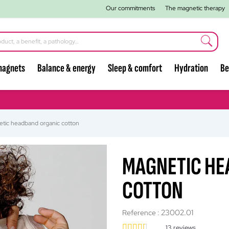
Our commitments
The magnetic therapy
magnets
Balance & energy
Sleep & comfort
Hydration
Be
tic headband organic cotton
MAGNETIC HE
COTTON
23002.01
Reference :
13
reviews