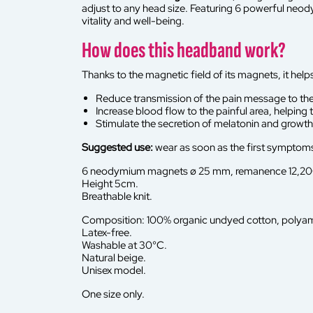
adjust to any head size. Featuring 6 powerful neod
vitality and well-being.
How does this headband work?
Thanks to the magnetic field of its magnets, it helps
Reduce transmission of the pain message to the
Increase blood flow to the painful area, helping to
Stimulate the secretion of melatonin and growth
Suggested use:
wear as soon as the first symptoms
6 neodymium magnets ø 25 mm, remanence 12,20
Height 5cm.
Breathable knit.
Composition: 100% organic undyed cotton, polyami
Latex-free.
Washable at 30°C.
Natural beige.
Unisex model.
One size only.