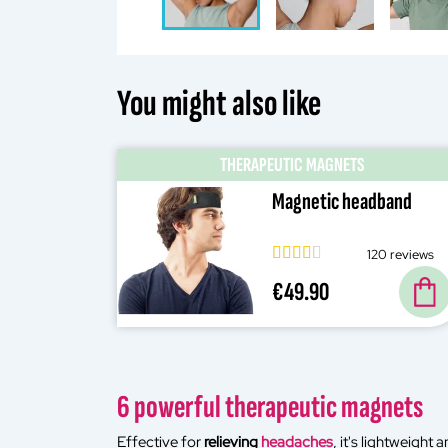
You might also like
THERAPEUTIC MAGNETS
Magnetic headband
120 reviews
€49.90
6 powerful therapeutic magnets
Effective for
relieving
headaches
, it's lightweight