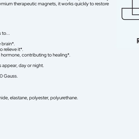
ymium therapeutic magnets, it works quickly to restore
 to...
 brain*.
 relieve it*.
 hormone, contributing to healing*.
 appear, day or night.
0 Gauss.
de, elastane, polyester, polyurethane.