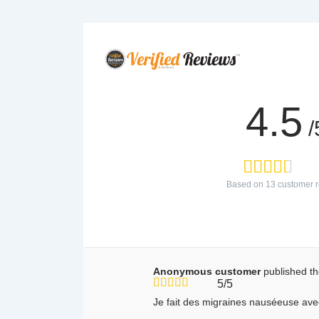
4.5
/
Based on
13
customer r
Anonymous customer
published t
5/5
Je fait des migraines nauséeuse av