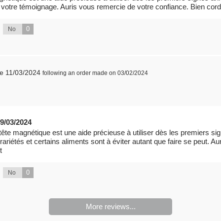
otre témoignage. Auris vous remercie de votre confiance. Bien cor
0
No
he 11/03/2024
following an order made on 03/02/2024
9/03/2024
ête magnétique est une aide précieuse à utiliser dès les premiers si
rariétés et certains aliments sont à éviter autant que faire se peut. A
t
0
No
More reviews...