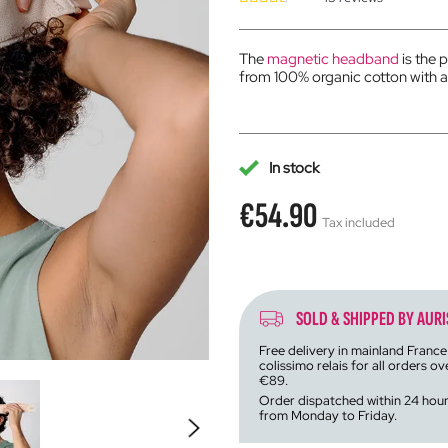
The
magnetic headband
is the 
from 100% organic cotton with a 
In stock
€54.90
Tax included
SOLD & SHIPPED BY AURI
Free delivery in mainland France
colissimo relais for all orders ov
€89.
Order dispatched within 24 hou
from Monday to Friday.