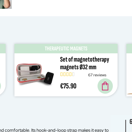
THERAPEUTIC MAGNETS
Set of magnetotherapy
magnets Ø32 mm
67 reviews
€75.90
 and comfortable. Its hook-and-loop strap makes it easy to