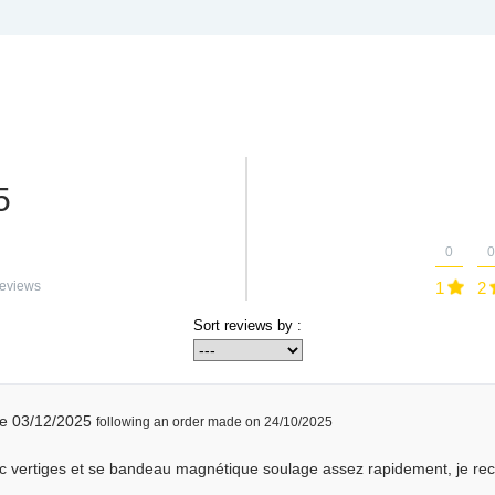
5
0
0
eviews
1
2
Sort reviews by :
he 03/12/2025
following an order made on 24/10/2025
ec vertiges et se bandeau magnétique soulage assez rapidement, je 