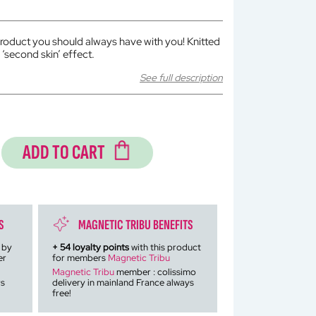
product you should always have with you! Knitted
‘second skin’ effect.
See full description
ADD TO CART
S
MAGNETIC TRIBU BENEFITS
 by
+
54
loyalty points
with this product
er
for members
Magnetic Tribu
Magnetic Tribu
member : colissimo
rs
delivery in mainland France always
free!