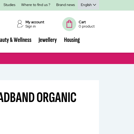
Studies
Where to find us ?
Brand news
English
My account
Cart
Sign in
0 product
auty & Wellness
Jewellery
Housing
ADBAND ORGANIC