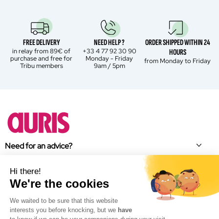
FREE DELIVERY
NEED HELP ?
ORDER SHIPPED WITHIN 24
in relay from 89€ of
+33 4 77 92 30 90
HOURS
purchase and free for
Monday - Friday
from Monday to Friday
Tribu members
9am / 5pm
Need for an advice?
About Auris
Hi there!
We're the cookies
Brand news
We waited to be sure that this website
Facebook
interests you before knocking, but we
have
Instagram