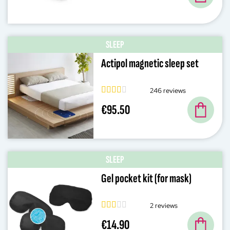
SLEEP
Actipol magnetic sleep set
246 reviews
€95.50
SLEEP
Gel pocket kit (for mask)
2 reviews
€14.90