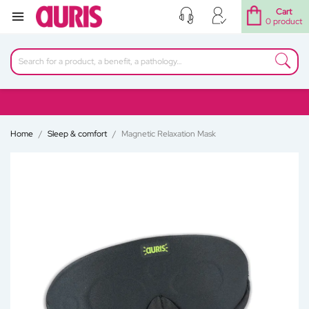
Cart
0 product
Home
Sleep & comfort
Magnetic Relaxation Mask