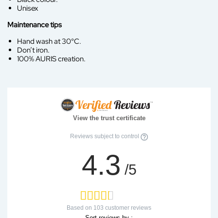
Unisex
Maintenance tips
Hand wash at 30°C.
Don’t iron.
100% AURIS creation.
View the trust certificate
Reviews subject to control
4.3
/5
Based on
103
customer reviews
Sort reviews by :